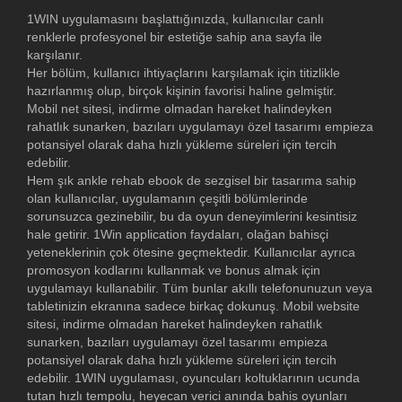
1WIN uygulamasını başlattığınızda, kullanıcılar canlı
renklerle profesyonel bir estetiğe sahip ana sayfa ile
karşılanır.
Her bölüm, kullanıcı ihtiyaçlarını karşılamak için titizlikle
hazırlanmış olup, birçok kişinin favorisi haline gelmiştir.
Mobil net sitesi, indirme olmadan hareket halindeyken
rahatlık sunarken, bazıları uygulamayı özel tasarımı empieza
potansiyel olarak daha hızlı yükleme süreleri için tercih
edebilir.
Hem şık ankle rehab ebook de sezgisel bir tasarıma sahip
olan kullanıcılar, uygulamanın çeşitli bölümlerinde
sorunsuzca gezinebilir, bu da oyun deneyimlerini kesintisiz
hale getirir. 1Win application faydaları, olağan bahisçi
yeteneklerinin çok ötesine geçmektedir. Kullanıcılar ayrıca
promosyon kodlarını kullanmak ve bonus almak için
uygulamayı kullanabilir. Tüm bunlar akıllı telefonunuzun veya
tabletinizin ekranına sadece birkaç dokunuş. Mobil website
sitesi, indirme olmadan hareket halindeyken rahatlık
sunarken, bazıları uygulamayı özel tasarımı empieza
potansiyel olarak daha hızlı yükleme süreleri için tercih
edebilir. 1WIN uygulaması, oyuncuları koltuklarının ucunda
tutan hızlı tempolu, heyecan verici anında bahis oyunları