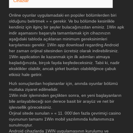
Cihazlar
Online oyunlar uygulamadaki en popüler bölümlerden biri
olduğunu belirtmek » « gerekir. Ve bu bölümde kesinlikle
kendiniz için ilginç bir şeyler bulacağınızdan eminiz. 1Win apk
indir aşamasını başarıyla tamamlamak için cihazınızın
aşağıdaki tabloda açıklanan minimum gereksinimleri
karşılaması gerekir. 1Win app download regarding Android
her zaman orijinal sitesinden ücretsiz olarak indirebilirsiniz.
1Win application ile kazanmak için ilk adımları atmaya
başladığınızda, birçok fayda keşfedeceksiniz. Tabii ki, nadir
eksiklikler olabilir, ancak şirket bunları olabildiğince çabuk
etkisiz hale getirir.
Hızlı sonuçlardan hoşlananlar için, anında oyunlar bölümü
mutlaka ziyaret edilmelidir.
1Win indir işleminden geçtikten sonra, en yeni başlayanların
bile anlayabileceği son derece basit bir arayüz ve net bir
işlevsellik göreceksiniz.
Orjinal sitede sunulan » « 11. 000’den fazla çevrimiçi casino
oyununun tamamı 1Win mobil yazılımında kullanımınıza
sunulmuştur.
Android cihazlarda 1WIN uygulamasının kurulumu ve