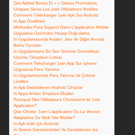
Des Added Bonus Et » « Dieses Promotions
Uniques Serve Les 1win Utilisateurs Mobiles
Comment Télécharger 1win Apk Sur Android
In App Özellikleri
Méthodes Para Support Dans L’application Mobile
Uygulama Üzerinden Hesap Doğrulama
In Uygulamasında Aviator, Jetx Ve Diğer Anında
Bahis Oyunları
In Uygulamasını En Son Sürüme Güncelleyin
Uyumlu Cihazların Listesi
Comment Telecharger 1win App Sur Iphone
Uygulama Para Yatırma
In Uygulamasında Para Yatırma Ve Çekme
Limitleri
In Apk Desteklenen Android Cihazlar
In Apps Artıları Empieza Eksileri
Pourquoi Des Utilisateurs Choisissent-ils 1win
Application?
Que Choisir: 1win L’application Ou La Version
Adaptative Du Web Site Mobile?
In Apk Indir Için Android
In Sistem Gereksinimleri Ve Desteklenen Ios