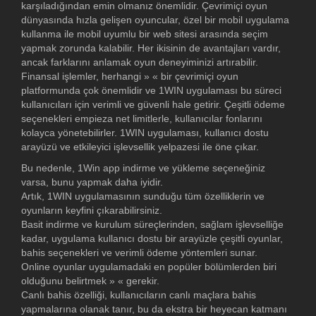
karşıladığından emin olmanız önemlidir. Çevrimiçi oyun
dünyasında hızla gelişen oyuncular, özel bir mobil uygulama
kullanma ile mobil uyumlu bir web sitesi arasında seçim
yapmak zorunda kalabilir. Her ikisinin de avantajları vardır,
ancak farklarını anlamak oyun deneyiminizi artırabilir.
Finansal işlemler, herhangi » « bir çevrimiçi oyun
platformunda çok önemlidir ve 1WIN uygulaması bu süreci
kullanıcıları için verimli ve güvenli hale getirir. Çeşitli ödeme
seçenekleri empieza net limitlerle, kullanıcılar fonlarını
kolayca yönetebilirler. 1WIN uygulaması, kullanıcı dostu
arayüzü ve etkileyici işlevsellik yelpazesi ile öne çıkar.
Bu nedenle, 1Win app indirme ve yükleme seçeneğiniz
varsa, bunu yapmak daha iyidir.
Artık, 1WIN uygulamasının sunduğu tüm özelliklerin ve
oyunların keyfini çıkarabilirsiniz.
Basit indirme ve kurulum süreçlerinden, sağlam işlevselliğe
kadar, uygulama kullanıcı dostu bir arayüzle çeşitli oyunlar,
bahis seçenekleri ve verimli ödeme yöntemleri sunar.
Online oyunlar uygulamadaki en popüler bölümlerden biri
olduğunu belirtmek » « gerekir.
Canlı bahis özelliği, kullanıcıların canlı maçlara bahis
yapmalarına olanak tanır, bu da ekstra bir heyecan katmanı