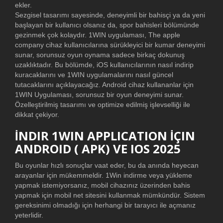
ekler.
Sezgisel tasarımı sayesinde, deneyimli bir bahisçi ya da yeni
başlayan bir kullanıcı olsanız da, spor bahisleri bölümünde
gezinmek çok kolaydır. 1WIN uygulaması, The apple
company cihaz kullanıcılarına sürükleyici bir kumar deneyimi
sunar, sorunsuz oyun oynama sadece birkaç dokunuş
uzaklıktadır. Bu bölümde, iOS kullanıcılarının nasıl indirip
kuracaklarını ve 1WIN uygulamalarını nasıl güncel
tutacaklarını açıklayacağız. Android cihaz kullananlar için
1WIN Uygulaması, sorunsuz bir oyun deneyimi sunar.
Özelleştirilmiş tasarımı ve optimize edilmiş işlevselliği ile
dikkat çekiyor.
İNDIR 1WIN APPLICATION İÇIN
ANDROID ( APK) VE IOS 2025
Bu oyunlar hızlı sonuçlar vaat eder, bu da anında heyecan
arayanlar için mükemmeldir. 1Win indirme veya yükleme
yapmak istemiyorsanız, mobil cihazınız üzerinden bahis
yapmak için mobil net sitesini kullanmak mümkündür. Sistem
gereksinimi olmadığı için herhangi bir tarayıcı ile açmanız
yeterlidir.