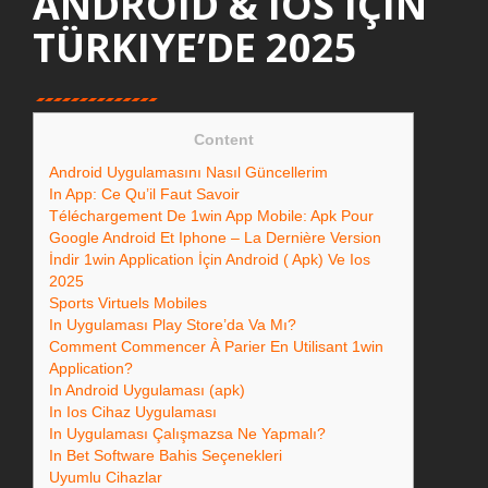
ANDROID & IOS IÇIN
TÜRKIYE’DE 2025
Content
Android Uygulamasını Nasıl Güncellerim
In App: Ce Qu’il Faut Savoir
Téléchargement De 1win App Mobile: Apk Pour
Google Android Et Iphone – La Dernière Version
İndir 1win Application İçin Android ( Apk) Ve Ios
2025
Sports Virtuels Mobiles
In Uygulaması Play Store’da Va Mı?
Comment Commencer À Parier En Utilisant 1win
Application?
In Android Uygulaması (apk)
In Ios Cihaz Uygulaması
In Uygulaması Çalışmazsa Ne Yapmalı?
In Bet Software Bahis Seçenekleri
Uyumlu Cihazlar