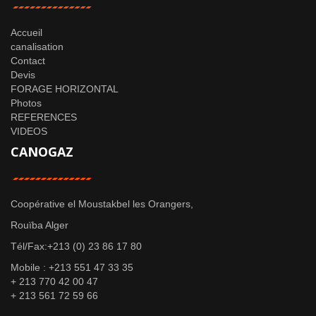
Accueil
canalisation
Contact
Devis
FORAGE HORIZONTAL
Photos
REFERENCES
VIDEOS
CANOGAZ
Coopérative el Moustakbel les Orangers,
Rouïba Alger
Tél/Fax:+213 (0) 23 86 17 80
Mobile : +213 551 47 33 35
+ 213 770 42 00 47
+ 213 561 72 59 66