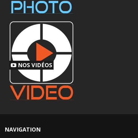
NOS VIDÉOS
NAVIGATION