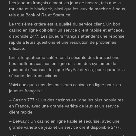
Les joueurs français aiment les jeux de hasard, tels que la
roulette et le blackjack, ainsi que les jeux de machine à sous,
tels que Book of Ra et Starburst.
Le troisième critère est la qualité du service client. Un bon
casino en ligne doit offrir un service client rapide et efficace,
disponible 24/7. Les joueurs français attendent une réponse
rapide à leurs questions et une résolution de problèmes
efficace.
Enfin, le quatrième critère est la sécurité des transactions.
Les meilleurs casinos en ligne utilisent des systèmes de
paiement sécurisés, tels que PayPal et Visa, pour garantir la
sécurité des transactions.
Voici quelques-uns des meilleurs casinos en ligne pour les
joueurs français :
– Casino 777 : L’un des casinos en ligne les plus populaires
en France, avec une grande variété de jeux et un service
client rapide.
– Betway : Un casino en ligne fiable et sécurisé, avec une
grande variété de jeux et un service client disponible 24/7.