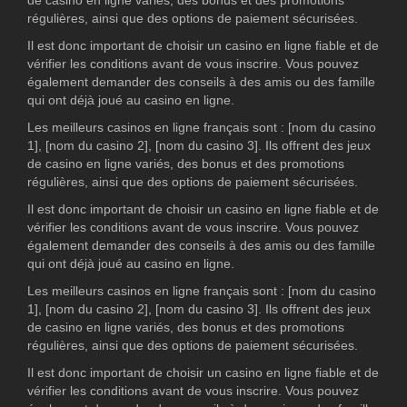
de casino en ligne variés, des bonus et des promotions
régulières, ainsi que des options de paiement sécurisées.
Il est donc important de choisir un casino en ligne fiable et de
vérifier les conditions avant de vous inscrire. Vous pouvez
également demander des conseils à des amis ou des famille
qui ont déjà joué au casino en ligne.
Les meilleurs casinos en ligne français sont : [nom du casino
1], [nom du casino 2], [nom du casino 3]. Ils offrent des jeux
de casino en ligne variés, des bonus et des promotions
régulières, ainsi que des options de paiement sécurisées.
Il est donc important de choisir un casino en ligne fiable et de
vérifier les conditions avant de vous inscrire. Vous pouvez
également demander des conseils à des amis ou des famille
qui ont déjà joué au casino en ligne.
Les meilleurs casinos en ligne français sont : [nom du casino
1], [nom du casino 2], [nom du casino 3]. Ils offrent des jeux
de casino en ligne variés, des bonus et des promotions
régulières, ainsi que des options de paiement sécurisées.
Il est donc important de choisir un casino en ligne fiable et de
vérifier les conditions avant de vous inscrire. Vous pouvez