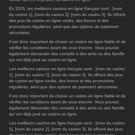
En 2025, les meilleurs casinos en ligne français sont : [nom
du casino 1], [nom du casino 2], [nom du casino 3]. Ils offrent
des jeux de casino en ligne variés, des bonus et des
promotions régulières, ainsi que des options de paiement
sécurisées.
Il est donc important de choisir un casino en ligne fiable et de
vérifier les conditions avant de vous inscrire. Vous pouvez
également demander des conseils à des amis ou des famille
qui ont déjà joué au casino en ligne.
Les meilleurs casinos en ligne français sont : [nom du casino
1], [nom du casino 2], [nom du casino 3]. Ils offrent des jeux
de casino en ligne variés, des bonus et des promotions
régulières, ainsi que des options de paiement sécurisées.
Il est donc important de choisir un casino en ligne fiable et de
vérifier les conditions avant de vous inscrire. Vous pouvez
également demander des conseils à des amis ou des famille
qui ont déjà joué au casino en ligne.
Les meilleurs casinos en ligne français sont : [nom du casino
1], [nom du casino 2], [nom du casino 3]. Ils offrent des jeux