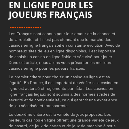
EN LIGNE POUR LES
JOUEURS FRANÇAIS
Les Français sont connus pour leur amour de la chance et
de la roulette, et il n’est pas étonnant que le marché des
casinos en ligne français soit en constante évolution. Avec de
nombreux sites de jeu en ligne disponibles, il est important
de choisir un casino en ligne fiable et sécurisé pour jouer.
Dans cet article, nous allons vous présenter les meilleurs
casinos en ligne pour les joueurs français.
Le premier critère pour choisir un casino en ligne est sa
légalité. En France, il est important de vérifier si le casino en
ligne est autorisé et réglementé par l’État. Les casinos en
ligne français légaux sont soumis à des normes strictes de
sécurité et de confidentialité, ce qui garantit une expérience
de jeu sécurisée et transparente.
Le deuxième critère est la variété de jeux proposés. Les
meilleurs casinos en ligne offrent une grande variété de jeux
de hasard, de jeux de cartes et de jeux de machine à sous.