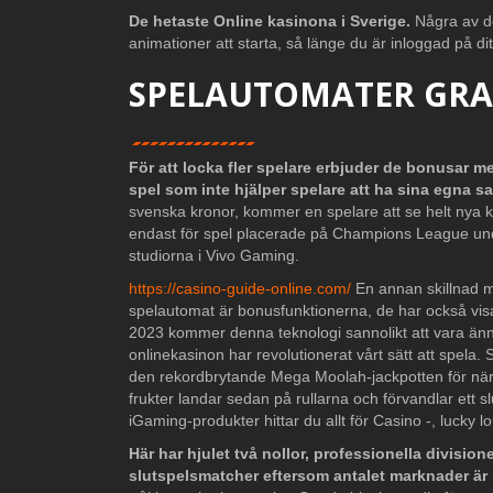
De hetaste Online kasinona i Sverige.
Några av d
animationer att starta, så länge du är inloggad på d
SPELAUTOMATER GRAT
För att locka fler spelare erbjuder de bonusar m
spel som inte hjälper spelare att ha sina egna s
svenska kronor, kommer en spelare att se helt nya k
endast för spel placerade på Champions League under 
studiorna i Vivo Gaming.
https://casino-guide-online.com/
En annan skillnad m
spelautomat är bonusfunktionerna, de har också visat
2023 kommer denna teknologi sannolikt att vara ännu
onlinekasinon har revolutionerat vårt sätt att spela. S
den rekordbrytande Mega Moolah-jackpotten för när
frukter landar sedan på rullarna och förvandlar ett sl
iGaming-produkter hittar du allt för Casino -, lucky
Här har hjulet två nollor, professionella divisio
slutspelsmatcher eftersom antalet marknader är