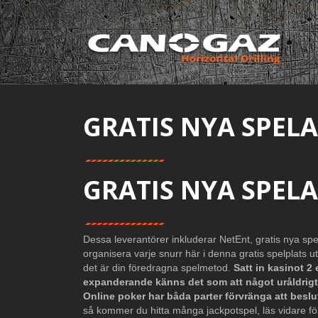
GRATIS NYA SPE
GRATIS NYA SPE
Dessa leverantörer inkluderar NetEnt, gratis nya spel
organisera varje snurr här i denna gratis spelplat
det är din föredragna spelmetod.
Satt in kasinot 2
expanderande känns det som att något uråldrigt 
Online poker har båda parter förvränga att beslut
så kommer du hitta många jackpotspel, läs vidare för