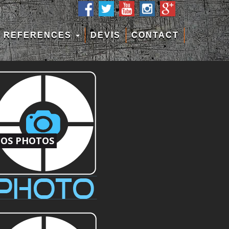
REFERENCES
DEVIS
CONTACT
OS PHOTOS