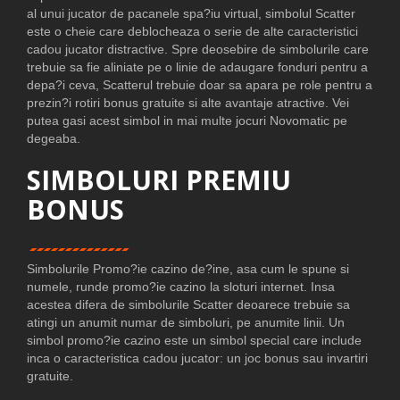
al unui jucator de pacanele spa?iu virtual, simbolul Scatter
este o cheie care deblocheaza o serie de alte caracteristici
cadou jucator distractive. Spre deosebire de simbolurile care
trebuie sa fie aliniate pe o linie de adaugare fonduri pentru a
depa?i ceva, Scatterul trebuie doar sa apara pe role pentru a
prezin?i rotiri bonus gratuite si alte avantaje atractive. Vei
putea gasi acest simbol in mai multe jocuri Novomatic pe
degeaba.
SIMBOLURI PREMIU
BONUS
Simbolurile Promo?ie cazino de?ine, asa cum le spune si
numele, runde promo?ie cazino la sloturi internet. Insa
acestea difera de simbolurile Scatter deoarece trebuie sa
atingi un anumit numar de simboluri, pe anumite linii. Un
simbol promo?ie cazino este un simbol special care include
inca o caracteristica cadou jucator: un joc bonus sau invartiri
gratuite.