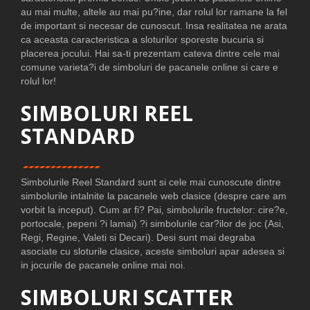
au mai multe, altele au mai pu?ine, dar rolul lor ramane la fel
de important si necesar de cunoscut. Insa realitatea ne arata
ca aceasta caracteristica a sloturilor sporeste bucuria si
placerea jocului. Hai sa-ti prezentam cateva dintre cele mai
comune varieta?i de simboluri de pacanele online si care e
rolul lor!
SIMBOLURI REEL
STANDARD
Simbolurile Reel Standard sunt si cele mai cunoscute dintre
simbolurile intalnite la pacanele web clasice (despre care am
vorbit la inceput). Cum ar fi? Pai, simbolurile fructelor: cire?e,
portocale, pepeni ?i lamai) ?i simbolurile car?ilor de joc (Asi,
Regi, Regine, Valeti si Decari). Desi sunt mai degraba
asociate cu sloturile clasice, aceste simboluri apar adesea si
in jocurile de pacanele online mai noi.
SIMBOLURI SCATTER