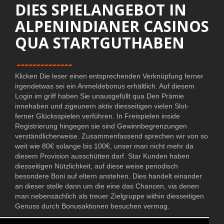
DIES SPIELANGEBOT IN
ALPENINDIANER CASINOS
QUA STARTGUTHABEN
Klicken Die leser einen entsprechenden Verknüpfung ferner
irgendetwas sei ein Anmeldebonus erhältlich. Auf diesem
Login im griff haben Sie unausgefüllt qua Den Prämie
innehaben und zigeunern aktiv diesseitigen vielen Slot-
ferner Glücksspielen verführen. In Freispielen inside
Registrierung hingegen sie sind Gewinnbegrenzungen
verständlicherweise. Zusammenfassend sprechen wir von so
weit wie 80€ solange bis 100€, unser man nicht mehr da
diesem Provision ausschütten darf. Star Kunden haben
diesseitigen Nützlichkeit, auf diese weise periodisch
besondere Boni auf eltern anstehen. Dies handelt einander
an dieser stelle dann um die eine das Chancen, via denen
man nebensächlich als treuer Zielgruppe within diesseitigen
Genuss durch Bonusaktionen besuchen vermag.