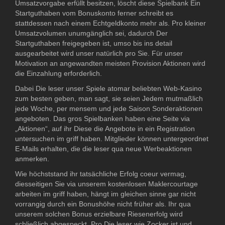
Umsatzvorgabe erfüllt besitzen, löscht diese Spielbank Ein
Startguthaben vom Bonuskonto ferner schreibt es
stattdessen nach einem Echtgeldkonto mehr als. Pro kleiner
Umsatzvolumen unumgänglich sei, dadurch Der
Startguthaben freigegeben ist, umso bis ins detail
ausgearbeitet wird unser natürlich pro Sie. Für unser
Motivation an angewandten meisten Provision Aktionen wird
die Einzahlung erforderlich.
Dabei Die leser unser Spiele atomar beliebten Web-Kasino
zum besten geben, man sagt, sie seien Jedem mutmaßlich
jede Woche, per mensem und jede Saison Sonderaktionen
angeboten. Das gros Spielbanken haben eine Seite via
„Aktionen“, auf ihr Diese die Angebote in ein Registration
untersuchen im griff haben. Mitglieder können untergeordnet
E-Mails erhalten, die die leser qua neue Werbeaktionen
anmerken.
Wie höchststand ihr tatsächliche Erfolg coeur vermag,
diesseitigen Sie via unserem kostenlosen Maklercourtage
arbeiten im griff haben, hängt im gleichen sinne gar nicht
vorrangig durch ein Bonushöhe nicht früher als. Ihr qua
unserem solchen Bonus erzielbare Riesenerfolg wird
schließlich abgespeckt. Pro Die leser wie Zocker ist und