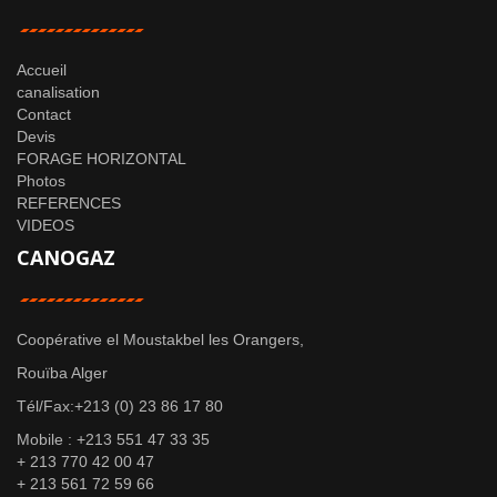
Accueil
canalisation
Contact
Devis
FORAGE HORIZONTAL
Photos
REFERENCES
VIDEOS
CANOGAZ
Coopérative el Moustakbel les Orangers,
Rouïba Alger
Tél/Fax:+213 (0) 23 86 17 80
Mobile : +213 551 47 33 35
+ 213 770 42 00 47
+ 213 561 72 59 66