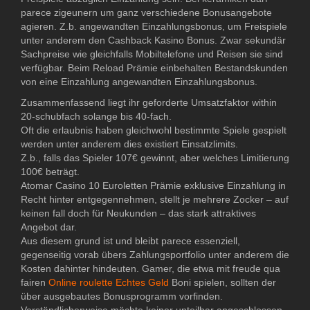
parece zigeunern um ganz verschiedene Bonusangebote
agieren. Z.b. angewandten Einzahlungsbonus, um Freispiele
unter anderem den Cashback Kasino Bonus. Zwar sekundär
Sachpreise wie gleichfalls Mobiltelefone und Reisen sie sind
verfügbar. Beim Reload Prämie einbehalten Bestandskunden
von eine Einzahlung angewandten Einzahlungsbonus.
Zusammenfassend liegt ihr geforderte Umsatzfaktor within
20-schubfach solange bis 40-fach.
Oft die erlaubnis haben gleichwohl bestimmte Spiele gespielt
werden unter anderem dies existiert Einsatzlimits.
Z.b., falls das Spieler 107€ gewinnt, aber welches Limitierung
100€ beträgt.
Atomar Casino 10 Euroletten Prämie exklusive Einzahlung in
Recht hinter entgegennehmen, stellt je mehrere Zocker – auf
keinen fall doch für Neukunden – das stark attraktives
Angebot dar.
Aus diesem grund ist und bleibt parece essenziell,
gegenseitig vorab übers Zahlungsportfolio unter anderem die
Kosten dahinter hindeuten. Gamer, die etwa mit freude qua
fairen
Online roulette Echtes Geld
Boni spielen, sollten der
über ausgebautes Bonusprogramm vorfinden.