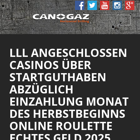
Toggle
navigati
LLL ANGESCHLOSSEN
CASINOS ÜBER
STARTGUTHABEN
ABZÜGLICH
EINZAHLUNG MONAT
DES HERBSTBEGINNS
ONLINE ROULETTE
ECHTES GELD 2025